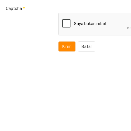
Captcha
*
Kirim
Batal