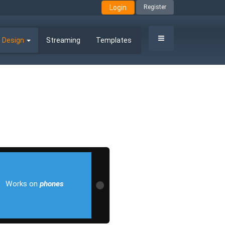
Login
Register
 Design
Streaming
Templates
Works on
phones