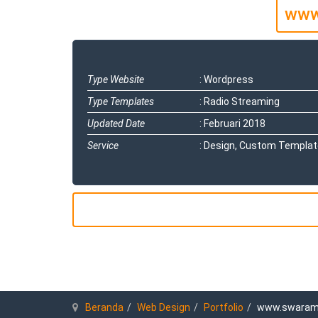
www
Type Website
: Wordpress
Type Templates
:
Radio Streaming
Updated Date
:
Februari 2018
Service
:
Design, Custom Templa
Beranda
Web Design
Portfolio
www.swaram