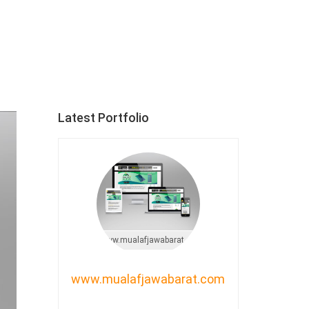
Latest Portfolio
www.mualafjawabarat.com
www.mualafjawabarat.com