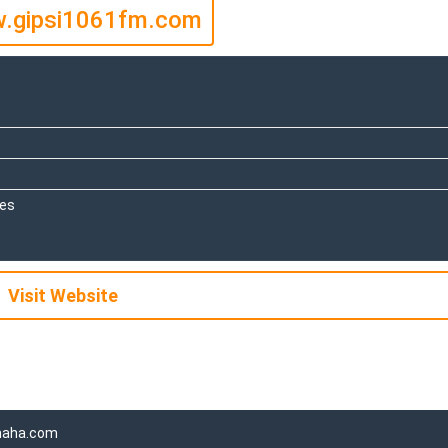
.gipsi1061fm.com
tes
Visit Website
aha.com