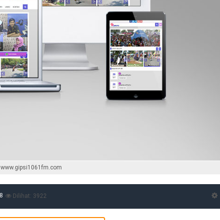
www.gipsi1061fm.com
8
Dilihat: 3922