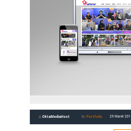
29 Maret 201
OktaMediaHost
Portfolio