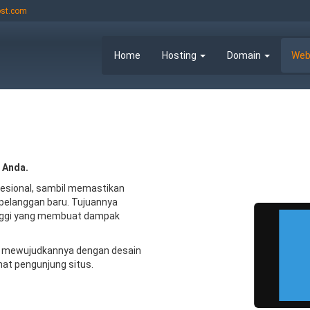
st.com
Home
Hosting
Domain
Web
 Anda.
esional, sambil memastikan
pelanggan baru. Tujuannya
inggi yang membuat dampak
n mewujudkannya dengan desain
Works on
Works on
desktops
tablets
nat pengunjung situs.