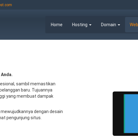
st.com
Home
Hosting
Domain
Web
 Anda.
esional, sambil memastikan
pelanggan baru. Tujuannya
inggi yang membuat dampak
n mewujudkannya dengan desain
Works on
Works on
desktops
tablets
nat pengunjung situs.