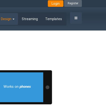
Login
Register
 Design
Streaming
Templates
Works on
phones