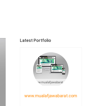
Latest Portfolio
www.mualafjawabarat.com
www.mualafjawabarat.com