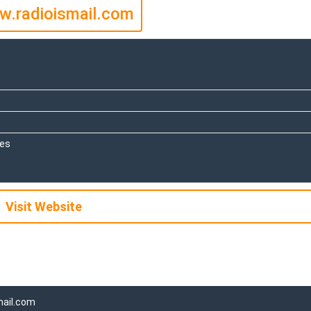
.radioismail.com
tes
Visit Website
mail.com