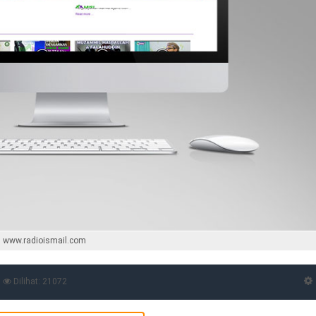
www.radioismail.com
Dilihat: 21072