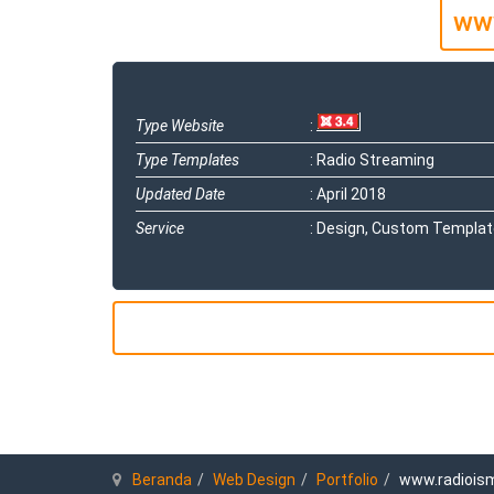
www
Type Website
:
Type Templates
:
Radio Streaming
Updated Date
:
April 2018
Service
:
Design, Custom Templa
Beranda
Web Design
Portfolio
www.radiois