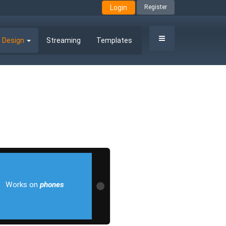
Login
Register
 Design
Streaming
Templates
Works on
phones