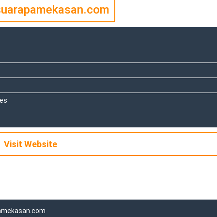
uarapamekasan.com
tes
Visit Website
amekasan.com