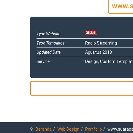
www.s
Type Website
:
Type Templates
:
Radio Streaming
Updated Date
:
Agustus 2018
Service
:
Design, Custom Templa
Beranda
Web Design
Portfolio
www.suarap