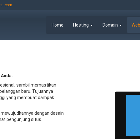
st.com
Home
Hosting
Domain
Web
 Anda.
esional, sambil memastikan
pelanggan baru. Tujuannya
inggi yang membuat dampak
n mewujudkannya dengan desain
Works on
Works on
desktops
tablets
nat pengunjung situs.