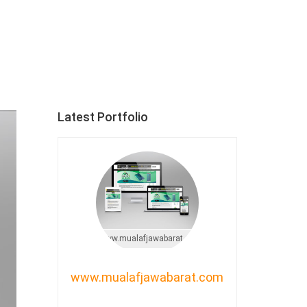
Latest Portfolio
www.mualafjawabarat.com
www.mualafjawabarat.com