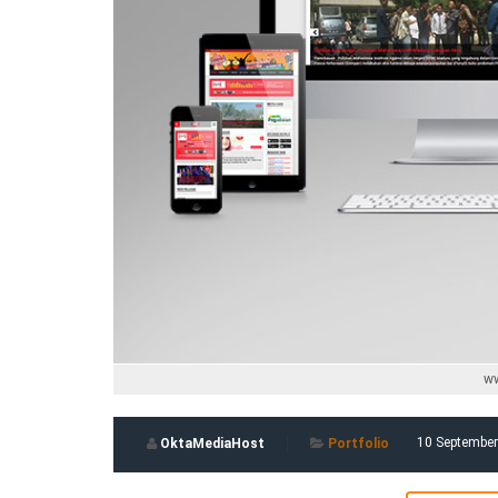
w
10 Septembe
OktaMediaHost
Portfolio