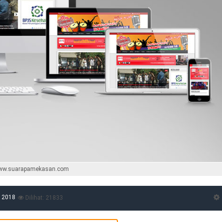
ww.suarapamekasan.com
r 2018
Dilihat: 21833